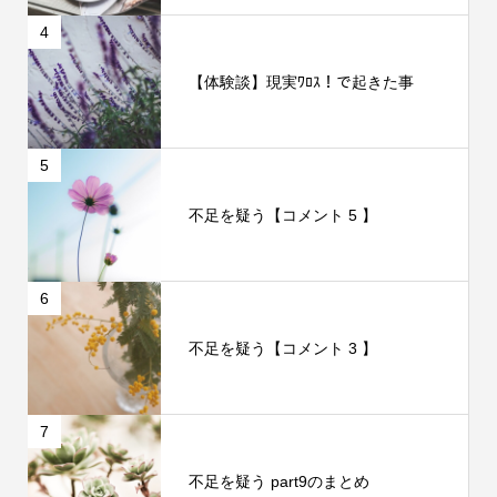
4
【体験談】現実ﾜﾛｽ！で起きた事
5
不足を疑う【コメント 5 】
6
不足を疑う【コメント 3 】
7
不足を疑う part9のまとめ