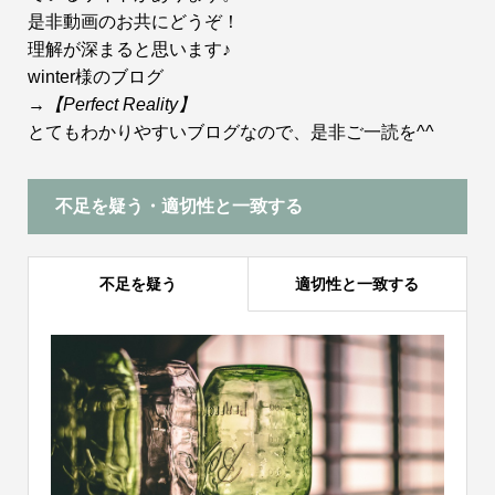
是非動画のお共にどうぞ！
理解が深まると思います♪
winter様のブログ
→
【Perfect Reality】
とてもわかりやすいブログなので、是非ご一読を^^
不足を疑う・適切性と一致する
不足を疑う
適切性と一致する