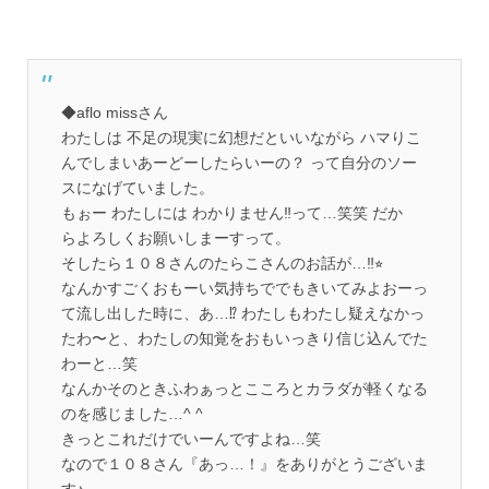
◆aflo missさん
わたしは
不足の現実に幻想だといいながら
ハマりこ
んでしまい
あーどーしたらいーの？
って自分のソー
スになげていました。
もぉー
わたしには
わかりません‼︎って…笑笑
だか
ら
よろしくお願いしまーすって。
そしたら
１０８さんのたらこさんのお話が…‼︎⭐︎
なんか
すごくおもーい気持ちで
でもきいてみよおーっ
て
流し出した時に、
あ…⁉︎
わたしも
わたし疑えなかっ
たわ〜と、
わたしの知覚を
おもいっきり信じ込んでた
わーと…笑
なんか
そのときふわぁっと
こころと
カラダが軽くなる
のを
感じました…^ ^
きっとこれだけで
いーんですよね…笑
なので
１０８さん
『あっ…！』をありがとうございま