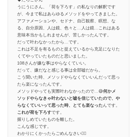
うにうにさん、「荷を下ろす」の私なりの解釈です
が、今まで私はあらゆるメソッドをやってきました。
アファメーションや、セドナ、自己観察、瞑想、な
る、自分原因、人は鏡、色々と…人は鏡…これはある
意味本当かもしれませんが、苦しかったんです。
だって叶わなかったから…です。
これは不足を有るものと捉えているから充足になりた
くてやっていたものだと思いました。
108さんが嫌な事はやらなくていい。
だって、嫌だなと感じる事は全部嘘だから。
こう聞いた時、メソッドやらなくていいんだって思っ
たら楽になったんです。
メソッドやっても実際叶わなかったので…😅
何かメ
ソッドやらなきゃ叶わないと嘘を信じていたので、や
らなくていいって思った時、とても楽なった
んです。
これが荷を下ろす
です。
握りしめていたものを離した。
こんな感じです。
わかりにくかったらごめんなさい🙇‍♀️