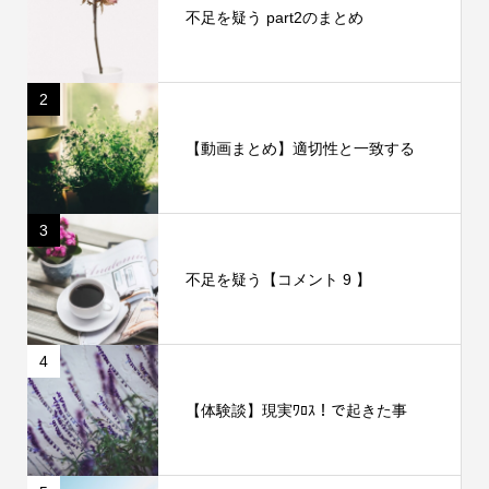
不足を疑う part2のまとめ
2
【動画まとめ】適切性と一致する
3
不足を疑う【コメント 9 】
4
【体験談】現実ﾜﾛｽ！で起きた事