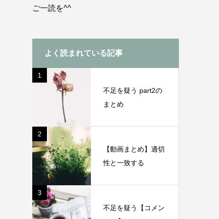
ご一読を^^
よく読まれている記事
1
不足を疑う part2の
まとめ
2
【動画まとめ】適切
性と一致する
3
不足を疑う【コメン