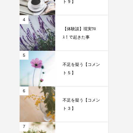
ト 9 】
4
【体験談】現実ﾜﾛ
ｽ！で起きた事
5
不足を疑う【コメン
ト 5 】
6
不足を疑う【コメン
ト 3 】
7