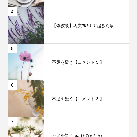
4
【体験談】現実ﾜﾛｽ！で起きた事
5
不足を疑う【コメント 5 】
6
不足を疑う【コメント 3 】
7
不足を疑う part9のまとめ