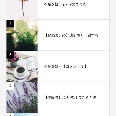
不足を疑う part2のまとめ
2
【動画まとめ】適切性と一致する
3
不足を疑う【コメント 9 】
4
【体験談】現実ﾜﾛｽ！で起きた事