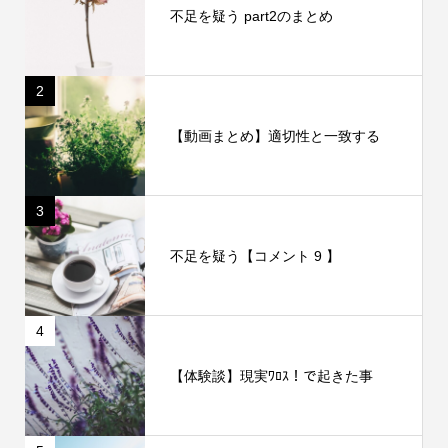
不足を疑う part2のまとめ
2
【動画まとめ】適切性と一致する
3
不足を疑う【コメント 9 】
4
【体験談】現実ﾜﾛｽ！で起きた事