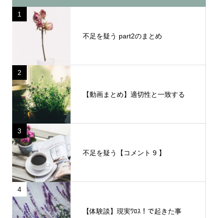
1
不足を疑う part2のまとめ
2
【動画まとめ】適切性と一致する
3
不足を疑う【コメント 9 】
4
【体験談】現実ﾜﾛｽ！で起きた事