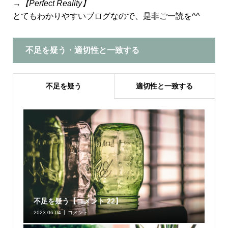
→
【Perfect Reality】
とてもわかりやすいブログなので、是非ご一読を^^
不足を疑う・適切性と一致する
不足を疑う
適切性と一致する
不足を疑う【コメント 22】
2023.06.04
コメント