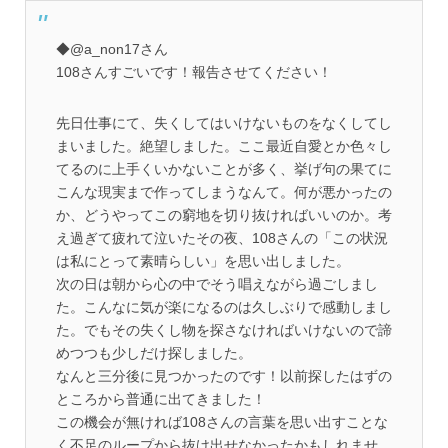
◆@a_non17さん
108さんすごいです！報告させてください！
先日仕事にて、失くしてはいけないものをなくしてし
まいました。絶望しました。ここ最近自愛とか色々し
てるのに上手くいかないことが多く、挙げ句の果てに
こんな現実まで作ってしまうなんて。何が悪かったの
か、どうやってこの窮地を切り抜ければいいのか。考
え過ぎて疲れて泣いたその夜、108さんの「この状況
は私にとって素晴らしい」を思い出しました。
次の日は朝から心の中でそう唱えながら過ごしまし
た。こんなに気が楽になるのは久しぶりで感動しまし
た。でもその失くし物を探さなければいけないので諦
めつつも少しだけ探しました。
なんと三分後に見つかったのです！以前探したはずの
ところから普通に出てきました！
この機会が無ければ108さんの言葉を思い出すことな
く不足のループから抜け出せなかったかもしれませ