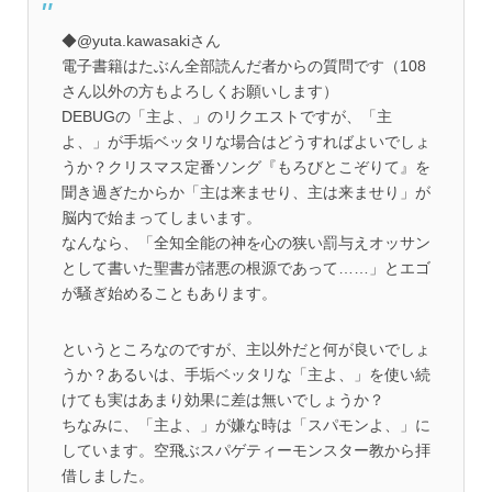
◆@yuta.kawasakiさん
電子書籍はたぶん全部読んだ者からの質問です（108
さん以外の方もよろしくお願いします）
DEBUGの「主よ、」のリクエストですが、「主
よ、」が手垢ベッタリな場合はどうすればよいでしょ
うか？クリスマス定番ソング『もろびとこぞりて』を
聞き過ぎたからか「主は来ませり、主は来ませり」が
脳内で始まってしまいます。
なんなら、「全知全能の神を心の狭い罰与えオッサン
として書いた聖書が諸悪の根源であって……」とエゴ
が騒ぎ始めることもあります。
というところなのですが、主以外だと何が良いでしょ
うか？あるいは、手垢ベッタリな「主よ、」を使い続
けても実はあまり効果に差は無いでしょうか？
ちなみに、「主よ、」が嫌な時は「スパモンよ、」に
しています。空飛ぶスパゲティーモンスター教から拝
借しました。