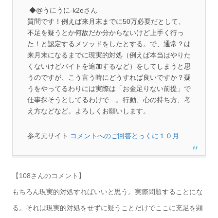
◆@うにうに-k2eさん
質問です！例えば来月末までに50万必要だとして、
不足を疑うとか何故だか分からないけど上手く行っ
た！と認定するメソッドをしたとする。で、通常？は
来月末になるまでに現実的対処（例えば本当はやりた
くないけどバイトを追加するなど）をしてしまうと思
うのですが、こう言う時にどうすれば良いですか？疑
うをやってるわりには実際は「お金足りない前提」で
仕事探そうとしてるわけで…。行動、心の持ち方、考
え方などなど。よろしくお願いします。
参考元サイト:
コメントへのご回答とっくに１０月
【108さんのコメント】
もちろん現実的対処すればいいと思う。実際問題することにな
る。それは現実的対処をせずに疑うことだけでここに充足を顕