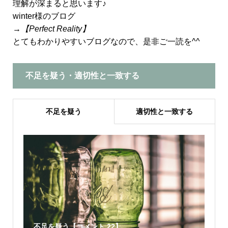
理解が深まると思います♪
winter様のブログ
→
【Perfect Reality】
とてもわかりやすいブログなので、是非ご一読を^^
不足を疑う・適切性と一致する
不足を疑う
適切性と一致する
不足を疑う【コメント 22】